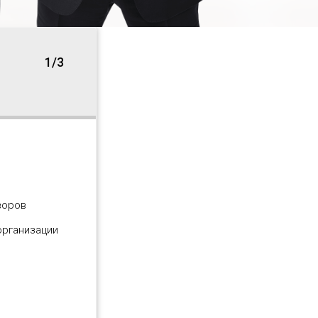
1/3
воров
организации