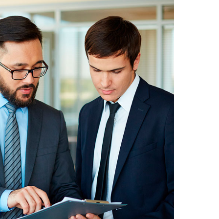
е на
тся!