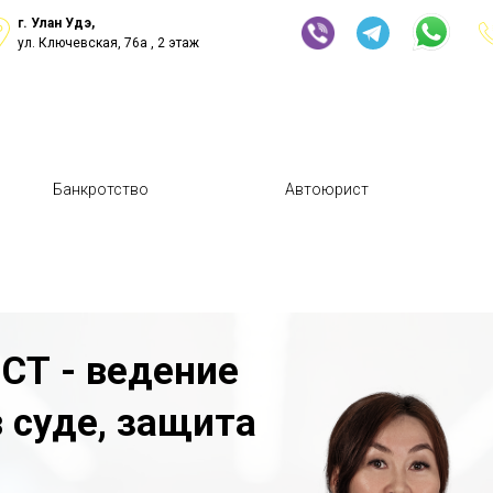
г. Улан Удэ,
ул. Ключевская, 76а , 2 этаж
Банкротство
Автоюрист
Т - ведение
 суде, защита