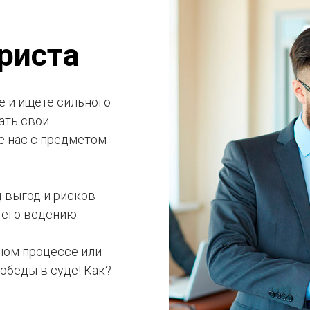
ражные юристы подключаются к решению вопроса ещ
евания или в суде, когда арбитражный спор уже веде
риста
е и ищете сильного
ать свои
е нас с предметом
д выгод и рисков
 его ведению.
бном процессе или
беды в суде! Как? -