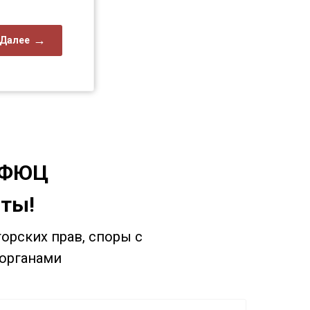
Далее
МФЮЦ
оты!
орских прав, споры с
 органами